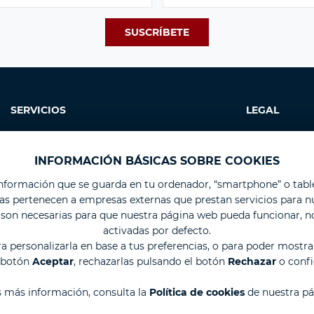
SERVICIOS
LEGAL
Alquiler
Aviso legal
INFORMACIÓN BÁSICAS SOBRE COOKIES
Preparaciones
Tus datos segur
Taller
Protección de d
información que se guarda en tu ordenador, “smartphone” o table
ras pertenecen a empresas externas que prestan servicios para n
Chapa y Pintura
Política de cook
as son necesarias para que nuestra página web pueda funcionar, n
Vinilos
activadas por defecto.
Detallados
ra personalizarla en base a tus preferencias, o para poder mostra
Arte
l botón
Aceptar
, rechazarlas pulsando el botón
Rechazar
o confi
Conserje
s más información, consulta la
Política de cookies
de nuestra pá