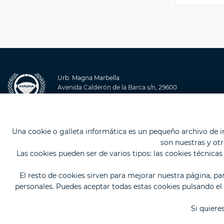
Urb. Magna Marbella
Avenida Calderón de la Barca s/n, 29600
Nueva Andalucía, Marbella (Málaga).
Una cookie o galleta informática es un pequeño archivo de 
son nuestras y ot
6*
Car Hotel
Las cookies pueden ser de varios tipos: las cookies técnic
El hotel para tu vehículo de lujo en Marbella
El resto de cookies sirven para mejorar nuestra página, pa
personales. Puedes aceptar todas estas cookies pulsando e
Si quiere