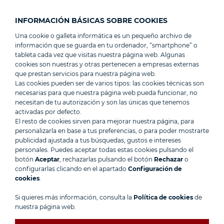
INFORMACIÓN BÁSICAS SOBRE COOKIES
MENU
ESPAÑOL
Una cookie o galleta informática es un pequeño archivo de
información que se guarda en tu ordenador, “smartphone” o
tableta cada vez que visitas nuestra página web. Algunas
cookies son nuestras y otras pertenecen a empresas externas
OUR VEHICLES
que prestan servicios para nuestra página web.
Las cookies pueden ser de varios tipos: las cookies técnicas son
necesarias para que nuestra página web pueda funcionar, no
necesitan de tu autorización y son las únicas que tenemos
activadas por defecto.
»
HOME
VEHICLES
El resto de cookies sirven para mejorar nuestra página, para
personalizarla en base a tus preferencias, o para poder mostrarte
publicidad ajustada a tus búsquedas, gustos e intereses
personales. Puedes aceptar todas estas cookies pulsando el
botón
Aceptar
, rechazarlas pulsando el botón
Rechazar
o
configurarlas clicando en el apartado
Configuración de
cookies
.
Si quieres más información, consulta la
Política de cookies
de
nuestra página web.
FIND THE CAR OF YOUR DREAMS